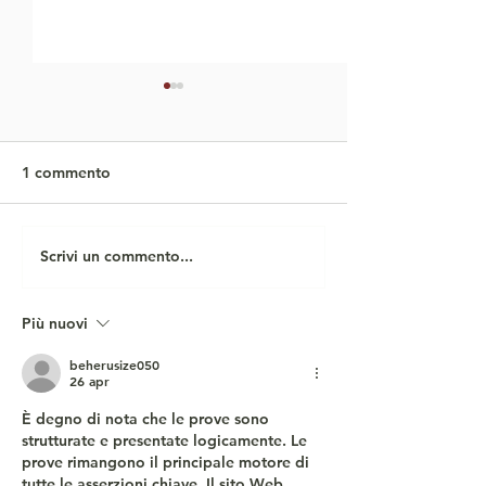
1 commento
Veganuary 2025
VEGlione di Ca
Scrivi un commento...
Più nuovi
beherusize050
26 apr
È degno di nota che le prove sono 
strutturate e presentate logicamente. Le 
prove rimangono il principale motore di 
tutte le asserzioni chiave. Il sito Web 