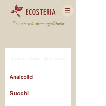
ECOSTERIA
Pizzeria con cucina vegetariana
Pizzeria
Cucina
Birre
Carta dei vini e mescita
Analcolici
Succhi