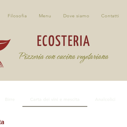
Filosofia
Menu
Dove siamo
Contatti
ECOSTERIA
Pizzeria con cucina vegetariana
Birre
Carta dei vini e mescita
Analcolici
ta