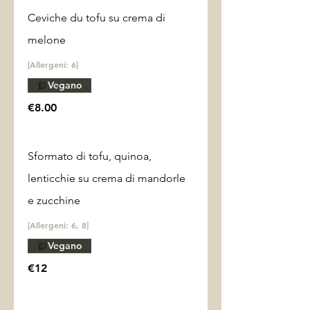
Ceviche du tofu su crema di
melone
[Allergeni: 6]
Vegano
€8.00
Sformato di tofu, quinoa,
lenticchie su crema di mandorle
e zucchine
[Allergeni: 6, 8]
Vegano
€12