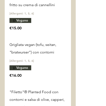
fritto su crema di cannellini
[Allergeni: 1, 5, 6]
Vegano
€15.00
Grigliata vegan (tofu, seitan,
"bratwurser") con contorni
[Allergeni: 1, 5, 6]
Vegano
€16.00
"Filetto"® Planted Food con
contorni e salsa di olive, capperi,