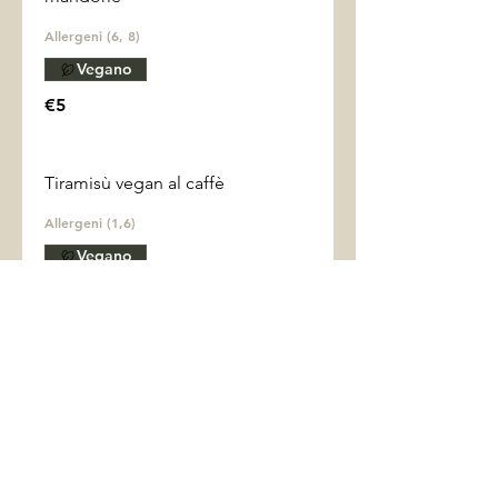
Vegano
€5
Tiramisù vegan al caffè
Allergeni (1,6)
Vegano
€5
ORARI DI APERTURA
Da lunedì a venerdì