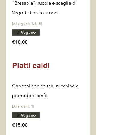
"Bresaola", rucola e scaglie di
Vegotta tartufo e noci
[Allergeni: 1,6, 8]
Vegano
€10.00
Piatti caldi
Gnocchi con seitan, zucchine e
pomodori confit
[Allergeni: 1]
Vegano
€15.00