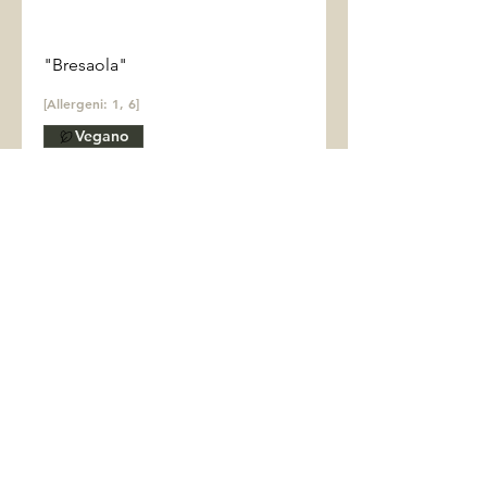
"Bresaola"
[Allergeni: 1, 6]
Vegano
3 €
Formaggi
Gorgonzola piccante
2,50 €
Scamorza affumicata